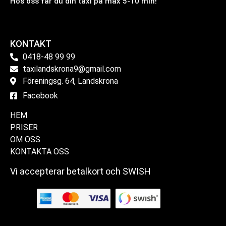
Hos oss får du din taxi på max 5-10 min!
KONTAKT
0418-48 99 99
taxilandskrona9@gmail.com
Föreningsg. 64, Landskrona
Facebook
HEM
PRISER
OM OSS
KONTAKTA OSS
Vi accepterar betalkort och SWISH