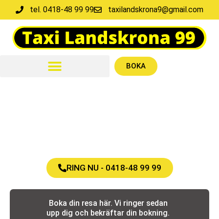
tel. 0418-48 99 99
taxilandskrona9@gmail.com
BOKA
SNABBT • SMIDIGT • ENKELT
Boka din taxi via formuläret, eller klicka på ring-knappen
Vi finns tillgängliga alla dagar i veckan 24/7 – även röda
dagar
RING NU - 0418-48 99 99
Boka din resa här. Vi ringer sedan
upp dig och bekräftar din bokning.