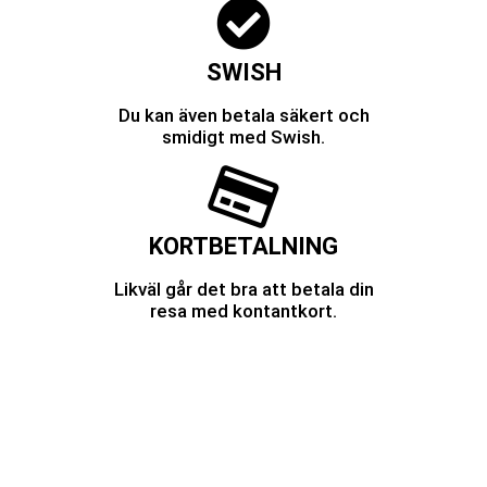
SWISH
Du kan även betala säkert och
smidigt med Swish.
KORTBETALNING
Likväl går det bra att betala din
resa med kontantkort.
Kundomdömmen
Våra kunder är det viktigaste vi har. Vi strävar
alltid efter att leverera våra bilar i tid, samt att