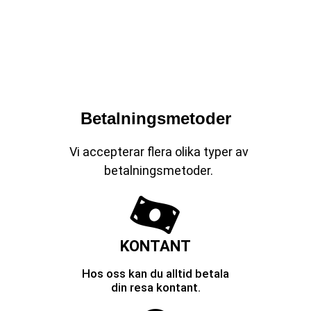
en taxi till en viss tid.
Det kostar inget extra. Du kan boka din taxi via
vårt formulär eller ringa oss på tel. 0418-48 99 99
Betalningsmetoder
Vi accepterar flera olika typer av
betalningsmetoder.
KONTANT
Hos oss kan du alltid betala
din resa kontant.